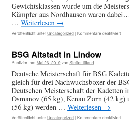
Gewichtsklassen wurde um die Meisters
Kämpfer aus Nordhausen waren dabei…
…
Weiterlesen
→
für
Veröffentlicht unter
Uncategorized
|
Kommentare deaktiviert
Zwe
Meda
für
BSG Altstadt in Lindow
für
BS
Publiziert am
Mai 26, 2019
von
SteffenIffland
05-
Deutsche Meisterschaft für BSG Kadett
Box
gleich für drei Nachwuchsboxer der BSG
Deutschen Meisterschaft der Kadetten i
Osmanov (65 kg), Kenau Zorn (42 kg) 
(56 kg) werden …
Weiterlesen
→
für
Veröffentlicht unter
Uncategorized
|
Kommentare deaktiviert
BS
Alts