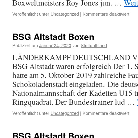
Boxweltmeisters Roy Jones jun. …
Weit
für
Veröffentlicht unter
Uncategorized
|
Kommentare deaktiviert
NSV
Box
BSG Altstadt Boxen
Publiziert am
Januar 24, 2020
von
SteffenIffland
LÄNDERKAMPF DEUTSCHLAND VS. 
BSG Altstadt waren erfolgreich Der 1. 
hatte am 5. Oktober 2019 zahlreiche Fa
Schokoladenstadt eingeladen. Die deuts
Nationalmannschaft der Kadetten U15 tr
Ringquadrat. Der Bundestrainer lud …
für
Veröffentlicht unter
Uncategorized
|
Kommentare deaktiviert
BS
Alts
Box
BSG Altstadt Boxen