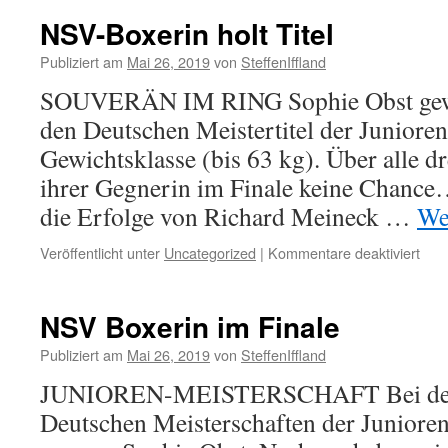
in
NSV-Boxerin holt Titel
Lin
Publiziert am
Mai 26, 2019
von
SteffenIffland
SOUVERÄN IM RING Sophie Obst gewa
den Deutschen Meistertitel der Junioren 
Gewichtsklasse (bis 63 kg). Über alle dr
ihrer Gegnerin im Finale keine Chance
die Erfolge von Richard Meineck …
We
für
Veröffentlicht unter
Uncategorized
|
Kommentare deaktiviert
NSV
Boxe
holt
NSV Boxerin im Finale
Titel
Publiziert am
Mai 26, 2019
von
SteffenIffland
JUNIOREN-MEISTERSCHAFT Bei den 
Deutschen Meisterschaften der Juniore