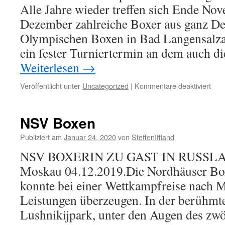
Alle Jahre wieder treffen sich Ende N
Dezember zahlreiche Boxer aus ganz D
Olympischen Boxen in Bad Langensalza.
ein fester Turniertermin an dem auch d
Weiterlesen
→
für
Veröffentlicht unter
Uncategorized
|
Kommentare deaktiviert
BS
Alts
05
NSV Boxen
Publiziert am
Januar 24, 2020
von
SteffenIffland
NSV BOXERIN ZU GAST IN RUSSLAN
Moskau 04.12.2019.Die Nordhäuser Box
konnte bei einer Wettkampfreise nach 
Leistungen überzeugen. In der berühmt
Lushnikijpark, unter den Augen des zw