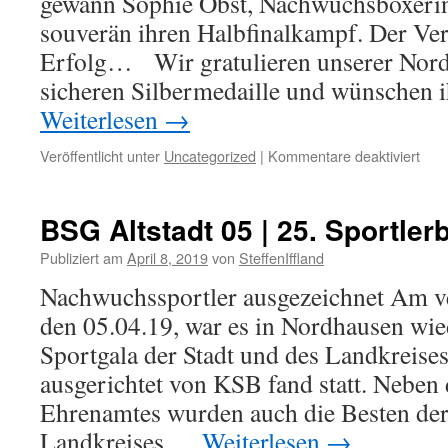
gewann Sophie Obst, Nachwuchsboxeri
souverän ihren Halbfinalkampf. Der Ver
Erfolg… Wir gratulieren unserer Nordh
sicheren Silbermedaille und wünschen 
Weiterlesen
→
für
Veröffentlicht unter
Uncategorized
|
Kommentare deaktiviert
NSV
Boxe
im
BSG Altstadt 05 | 25. Sportlerb
Fina
Publiziert am
April 8, 2019
von
SteffenIffland
Nachwuchssportler ausgezeichnet Am ve
den 05.04.19, war es in Nordhausen wied
Sportgala der Stadt und des Landkreise
ausgerichtet von KSB fand statt. Neben
Ehrenamtes wurden auch die Besten der
Landkreises …
Weiterlesen
→