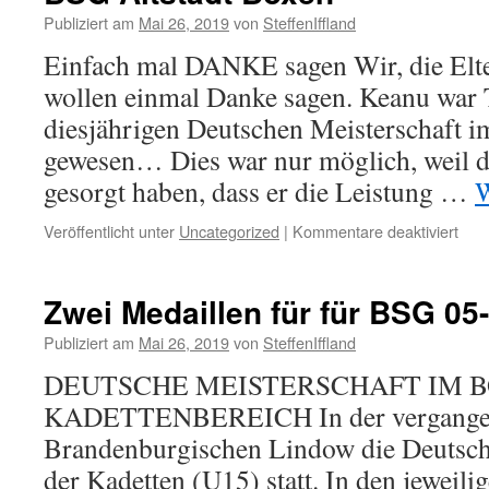
Publiziert am
Mai 26, 2019
von
SteffenIffland
Einfach mal DANKE sagen Wir, die Elt
wollen einmal Danke sagen. Keanu war 
diesjährigen Deutschen Meisterschaft 
gewesen… Dies war nur möglich, weil di
gesorgt haben, dass er die Leistung …
W
für
Veröffentlicht unter
Uncategorized
|
Kommentare deaktiviert
BS
Alts
Box
Zwei Medaillen für für BSG 05
Publiziert am
Mai 26, 2019
von
SteffenIffland
DEUTSCHE MEISTERSCHAFT IM B
KADETTENBEREICH In der vergangen
Brandenburgischen Lindow die Deutsch
der Kadetten (U15) statt. In den jeweili