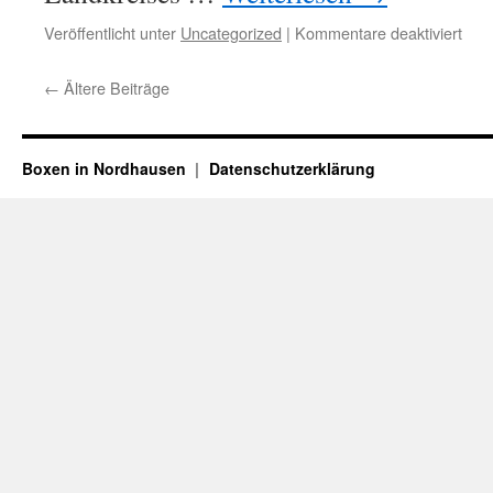
für
Veröffentlicht unter
Uncategorized
|
Kommentare deaktiviert
BS
Alts
←
Ältere Beiträge
05
|
25.
Spor
Boxen in Nordhausen
Datenschutzerklärung