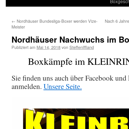
Inhalt
Boxgesch
springen
←
Nordhäuser Bundesliga-Boxer werden Vize-
Nach 6 Jahre
Meister
Nordhäuser Nachwuchs im Bo
Publiziert am
Mai 14, 2018
von
SteffenIffland
Boxkämpfe im KLEINRI
Sie finden uns auch über Facebook und 
anmelden.
Unsere Seite.