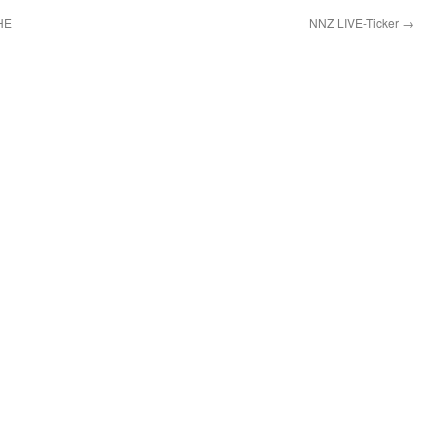
HE
NNZ LIVE-Ticker
→