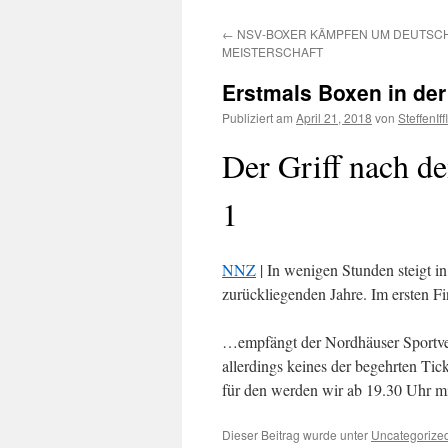
Inhalt
←
NSV-BOXER KÄMPFEN UM DEUTSC
springen
MEISTERSCHAFT
Erstmals Boxen in der
Publiziert am
April 21, 2018
von
SteffenIf
Der Griff nach de
1
NNZ
| In wenigen Stunden steigt i
zurückliegenden Jahre. Im ersten 
…empfängt der Nordhäuser Sportve
allerdings keines der begehrten Tick
für den werden wir ab 19.30 Uhr mi
Dieser Beitrag wurde unter
Uncategorize