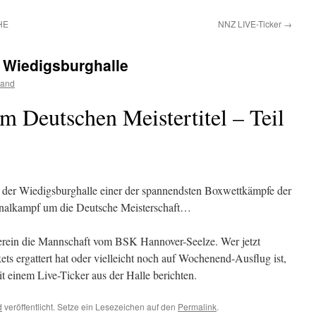
HE
NNZ LIVE-Ticker
→
 Wiedigsburghalle
fland
m Deutschen Meistertitel – Teil
n der Wiedigsburghalle einer der spannendsten Boxwettkämpfe der
Finalkampf um die Deutsche Meisterschaft…
rein die Mannschaft vom BSK Hannover-Seelze. Wer jetzt
ets ergattert hat oder vielleicht noch auf Wochenend-Ausflug ist,
t einem Live-Ticker aus der Halle berichten.
d
veröffentlicht. Setze ein Lesezeichen auf den
Permalink
.