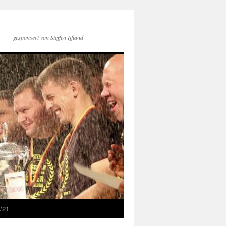
gesponsert von Steffen Iffland
/21