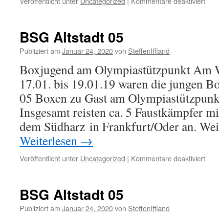
für
Veröffentlicht unter
Uncategorized
|
Kommentare deaktiviert
Thür
Box
BSG Altstadt 05
Publiziert am
Januar 24, 2020
von
SteffenIffland
Boxjugend am Olympiastützpunkt Am
17.01. bis 19.01.19 waren die jungen B
05 Boxen zu Gast am Olympiastützpunk
Insgesamt reisten ca. 5 Faustkämpfer mi
dem Südharz in Frankfurt/Oder an. Wei
Weiterlesen
→
für
Veröffentlicht unter
Uncategorized
|
Kommentare deaktiviert
BS
Alts
05
BSG Altstadt 05
Publiziert am
Januar 24, 2020
von
SteffenIffland