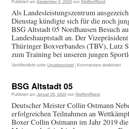
sani
Publiziert am
September 9, 2020
von
SteffenIffland
Als Landesleistungszentrum ausgezeic
Dienstag kündigte sich für die noch ju
BSG Altstadt 05 Nordhausen Besuch au
Landeshauptstadt an. Der Vizepräsident
Thüringer Boxverbandes (TBV), Lutz Se
zum Training bei unseren jungen Spor
für
Veröffentlicht unter
Uncategorized
|
Kommentare deaktiviert
BS
Alts
05
BSG Altstadt 05
Publiziert am
Januar 25, 2020
von
SteffenIffland
Deutscher Meister Collin Ostmann Nebe
erfolgreichen Teilnahmen an Wettkämpf
Boxer Collin Ostmann im Jahr 2019 die