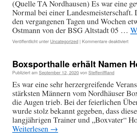
(Quelle TA Nordhausen) Es war eine ge
Normal bei einer Landesmeisterschaft. D
den vergangenen Tagen und Wochen etwa
Ostmann von der BSG Altstadt 05 …
W
für
Veröffentlicht unter
Uncategorized
|
Kommentare deaktiviert
Nord
Land
im
Boxsporthalle erhält Namen Ho
Box
wer
Publiziert am
September 12, 2020
von
SteffenIffland
aufg
Es war eine sehr herzergreifende Veranst
fehl
Anm
stärksten Männern vom Nordhäuser Box
verk
die Augen trieb. Bei der feierlichen Üb
Tobi
Ost
wurde stolz bekannt gegeben, dass dies
von
langjährigen Trainer und „Boxvater“ Ho
Alts
Weiterlesen
→
Nor
spar