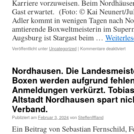
Karriere vorzuweisen. Beim Nordhäuser 
Gast erwartet. (Foto: © Kai Neunert/Ju
Adler kommt in wenigen Tagen nach No
amtierende Boxweltmeisterin im Superm
Augsburg ist Stargast beim …
Weiterle
für
Veröffentlicht unter
Uncategorized
|
Kommentare deaktiviert
Boxw
kam
nac
Nordhausen. Die Landesmeist
Nor
Boxen werden aufgrund fehle
Anmeldungen verkürzt. Tobia
Altstadt Nordhausen spart nich
Verband.
Publiziert am
Februar 3, 2024
von
SteffenIffland
Ein Beitrag von Sebastian Fernschild, F