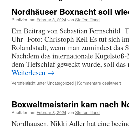
Nordhäuser Boxnacht soll wie
Publiziert am
Februar 3, 2024
von
SteffenIffland
Ein Beitrag von Sebastian Fernschild 
Uhr Foto: Christoph Keil Es tut sich i
Rolandstadt, wenn man zumindest das Sp
Nachdem das internationale Kugelstoß-
dem Tiefschlaf geweckt wurde, soll das
Weiterlesen
→
für
Veröffentlicht unter
Uncategorized
|
Kommentare deaktiviert
Nor
Box
soll
Boxweltmeisterin kam nach N
wied
wer
Publiziert am
Februar 3, 2024
von
SteffenIffland
Nordhausen. Nikki Adler hat eine beein