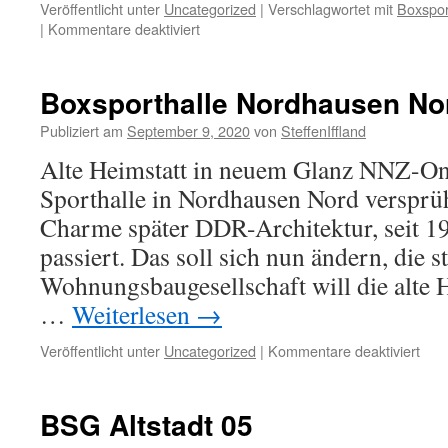
nich
Veröffentlicht unter
Uncategorized
|
Verschlagwortet mit
Boxspor
mit
für
|
Kommentare deaktiviert
Kriti
Boxsporthalle
am
erhält
Verb
Namen
Boxsporthalle Nordhausen Nor
Horst
Stief
Publiziert am
September 9, 2020
von
SteffenIffland
Alte Heimstatt in neuem Glanz NNZ-On
Sporthalle in Nordhausen Nord versprü
Charme später DDR-Architektur, seit 198
passiert. Das soll sich nun ändern, die s
Wohnungsbaugesellschaft will die alte 
…
Weiterlesen
→
für
Veröffentlicht unter
Uncategorized
|
Kommentare deaktiviert
Boxs
Nor
Nor
BSG Altstadt 05
wird