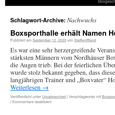
Inhalt
Boxgesch
springen
Nachwuchs
Schlagwort-Archive:
Boxsporthalle erhält Namen Ho
Publiziert am
September 12, 2020
von
SteffenIffland
Es war eine sehr herzergreifende Veranst
stärksten Männern vom Nordhäuser Box
die Augen trieb. Bei der feierlichen Üb
wurde stolz bekannt gegeben, dass dies
langjährigen Trainer und „Boxvater“ Ho
Weiterlesen
→
Veröffentlicht unter
Uncategorized
|
Verschlagwortet mit
Boxspor
für
|
Kommentare deaktiviert
Boxsporthalle
erhält